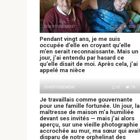
DIVERTISSEMENT
0
820
Pendant vingt ans, je me suis
occupée d’elle en croyant qu’elle
m’en serait reconnaissante. Mais un
jour, j’ai entendu par hasard ce
qu’elle disait de moi. Après cela, j’ai
appelé ma nièce
DIVERTISSEMENT
0
79
Je travaillais comme gouvernante
pour une famille fortunée. Un jour, la
maîtresse de maison m’a humiliée
devant ses invités — mais j’ai alors
aperçu, sur une vieille photographie
accrochée au mur, ma sœur qui avai
disparu de notre orphelinat des