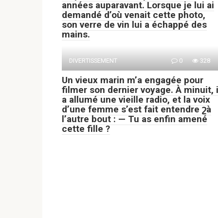
années auparavant. Lorsque je lui ai
demandé d’où venait cette photo,
son verre de vin lui a échappé des
mains.
DIVERTISSEMENT
0
328
Un vieux marin m’a engagée pour
filmer son dernier voyage. À minuit, i
a allumé une vieille radio, et la voix
d’une femme s’est fait entendre շà
l’autre bout : — Tu as enfin amené
cette fille ?