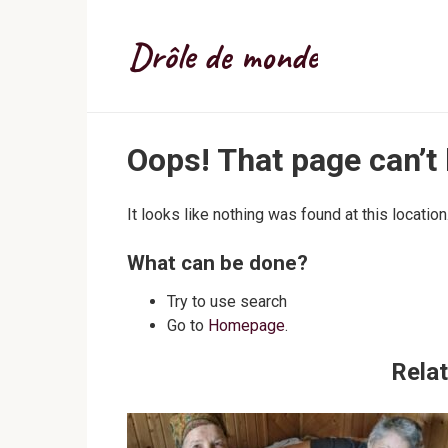
Skip
to
Drôle de monde
content
Oops! That page can’t
It looks like nothing was found at this locatio
What can be done?
Try to use search
Go to
Homepage
.
Relat