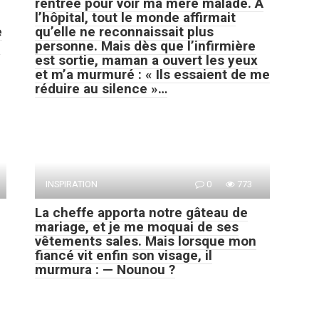
rentrée pour voir ma mère malade. À
l’hôpital, tout le monde affirmait
e
qu’elle ne reconnaissait plus
n
personne. Mais dès que l’infirmière
est sortie, maman a ouvert les yeux
et m’a murmuré : « Ils essaient de me
réduire au silence »…
INSPIRATION
0
773
La cheffe apporta notre gâteau de
mariage, et je me moquai de ses
vêtements sales. Mais lorsque mon
fiancé vit enfin son visage, il
murmura : — Nounou ?