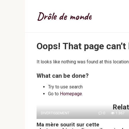
Skip
to
Drôle de monde
content
Oops! That page can’t
It looks like nothing was found at this locatio
What can be done?
Try to use search
Go to
Homepage
.
Relat
DIVERTISSEMENT
0
1 367
Ma mère sourit sur cette