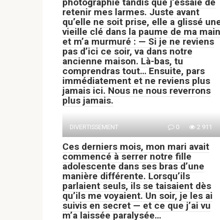
photographie tandis que j’essaie de
retenir mes larmes. Juste avant
qu’elle ne soit prise, elle a glissé un
vieille clé dans la paume de ma mai
et m’a murmuré : — Si je ne reviens
pas d’ici ce soir, va dans notre
ancienne maison. Là-bas, tu
comprendras tout… Ensuite, pars
immédiatement et ne reviens plus
jamais ici. Nous ne nous reverrons
plus jamais.
DIVERTISSEMENT
0
2 911
Ces derniers mois, mon mari avait
commencé à serrer notre fille
adolescente dans ses bras d’une
manière différente. Lorsqu’ils
parlaient seuls, ils se taisaient dès
qu’ils me voyaient. Un soir, je les ai
suivis en secret — et ce que j’ai vu
m’a laissée paralysée…