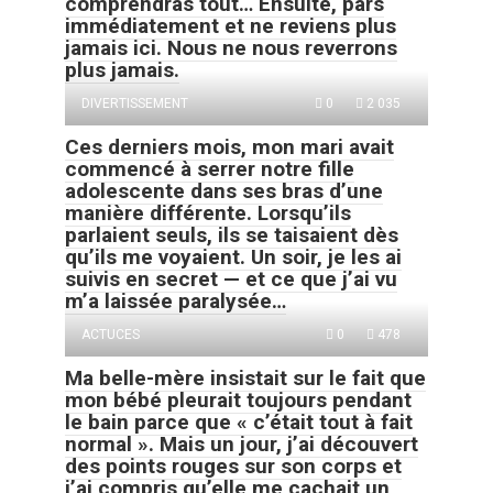
comprendras tout… Ensuite, pars
immédiatement et ne reviens plus
jamais ici. Nous ne nous reverrons
plus jamais.
DIVERTISSEMENT
0
2 035
Ces derniers mois, mon mari avait
commencé à serrer notre fille
adolescente dans ses bras d’une
manière différente. Lorsqu’ils
parlaient seuls, ils se taisaient dès
qu’ils me voyaient. Un soir, je les ai
suivis en secret — et ce que j’ai vu
m’a laissée paralysée…
ACTUCES
0
478
Ma belle-mère insistait sur le fait que
mon bébé pleurait toujours pendant
le bain parce que « c’était tout à fait
normal ». Mais un jour, j’ai découvert
des points rouges sur son corps et
j’ai compris qu’elle me cachait un