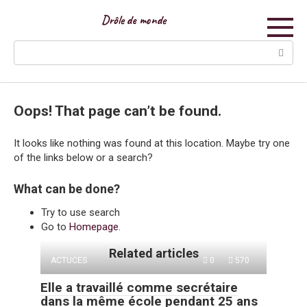
Skip
Drôle de monde
to
content
Search:
Oops! That page can’t be found.
It looks like nothing was found at this location. Maybe try one
of the links below or a search?
What can be done?
Try to use search
Go to
Homepage
.
Related articles
ACTUCES
0
570
Elle a travaillé comme secrétaire
dans la même école pendant 25 ans