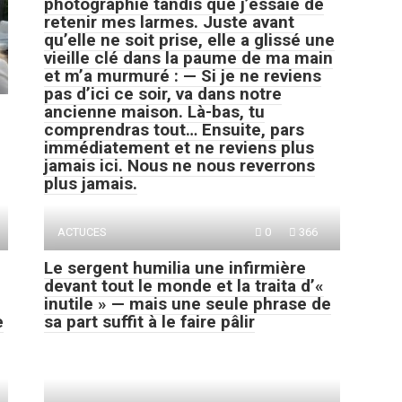
photographie tandis que j’essaie de
retenir mes larmes. Juste avant
qu’elle ne soit prise, elle a glissé une
vieille clé dans la paume de ma main
et m’a murmuré : — Si je ne reviens
pas d’ici ce soir, va dans notre
ancienne maison. Là-bas, tu
comprendras tout… Ensuite, pars
immédiatement et ne reviens plus
jamais ici. Nous ne nous reverrons
plus jamais.
ACTUCES
0
366
Le sergent humilia une infirmière
devant tout le monde et la traita d’«
inutile » — mais une seule phrase de
e
sa part suffit à le faire pâlir