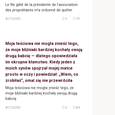
Le fils gâté de la présidente de l’association
des propriétaires m’a ordonné de quitter
ACTUCES
0
70
Moja teściowa nie mogła znieść tego,
że moje bliźniaki bardziej kochały swoją
drugą babcię — dlatego opowiedziała
im okropne kłamstwo. Kiedy jeden z
moich synów spojrzał mojej matce
prosto w oczy i powiedział: „Wiem, co
zrobiłaś”, omal się nie przewróciła
Moja teściowa nie mogła znieść tego, że
moje bliźniaki bardziej kochały swoją drugą
babcię
ACTUCES
0
84