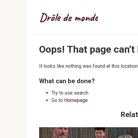
Skip
to
Drôle de monde
content
Oops! That page can’t
It looks like nothing was found at this locatio
What can be done?
Try to use search
Go to
Homepage
.
Relat