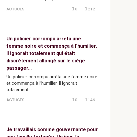
ACTUCES
0
212
Un policier corrompu arrêta une
femme noire et commença à l’humilier.
Il ignorait totalement qui était
discrètement allongé sur le siège
passager…
Un policier corrompu arrêta une femme noire
et commença à l’humilier. Il ignorait
totalement
ACTUCES
0
146
Je travaillais comme gouvernante pour
une famille fortunée. Un jour, la