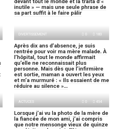
devant tout le monde et la traita d’«
inutile » — mais une seule phrase de
sa part suffit à le faire pâlir
DIVERTISSEMENT
0
183
Après dix ans d’absence, je suis
rentrée pour voir ma mère malade. À
l’hôpital, tout le monde affirmait
s
qu’elle ne reconnaissait plus
personne. Mais dès que l’infirmière
t
est sortie, maman a ouvert les yeux
et m’a murmuré : « Ils essaient de me
réduire au silence »…
ACTUCES
0
454
Lorsque j’ai vu la photo de la mère de
la fiancée de mon ami, j’ai compris
que notre mensonge vieux de quinze