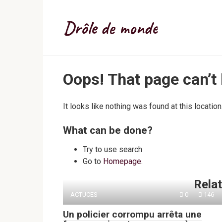
Skip
to
Drôle de monde
content
Oops! That page can’t
It looks like nothing was found at this locatio
What can be done?
Try to use search
Go to
Homepage
.
Relat
ACTUCES
0
146
Un policier corrompu arrêta une