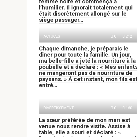
femme noire et commença à
l’humilier. Il ignorait totalement qui
était discrètement allongé sur le
siège passager…
ACTUCES
0
212
Chaque dimanche, je préparais le
dîner pour toute la famille. Un jour,
ma belle-fille a jeté la nourriture à la
poubelle et a déclaré : « Mes enfant
ne mangeront pas de nourriture de
paysans. » À cet instant, mon fils es
entré…
DIVERTISSEMENT
0
160
La sœur préférée de mon mari est
venue nous rendre visite. Assise à
table, elle a souri et déclaré : «